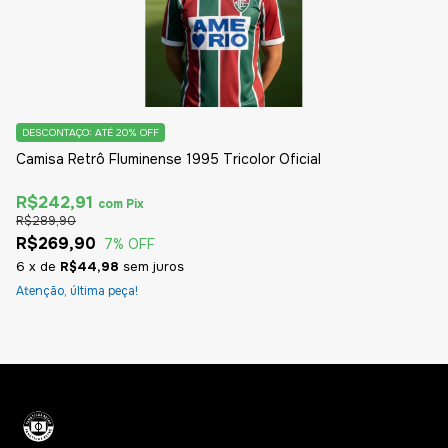
DESCONTAÇO: ATÉ 20% OFF
D
Camisa Retrô Fluminense 1995 Tricolor Oficial
Ca
R$242,91
R
com
Pix
R$289,90
R$
R$269,90
R
7
% OFF
6
x
de
R$44,98
sem juros
6
Atenção, última peça!
At