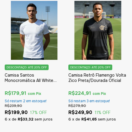
DESCONTAÇO: ATÉ 20% OFF
DESCONTAÇO: ATÉ 20% OFF
Camisa Santos
Camisa Retrô Flamengo Volta
Monocromática All White
Zico Preta/Dourada Oficial
Oficial
R$179,91
R$224,91
com
Pix
com
Pix
Só restam
2
em estoque!
Só restam
3
em estoque!
R$239,90
R$279,90
R$199,90
R$249,90
17
% OFF
11
% OFF
6
x
de
R$33,32
sem juros
6
x
de
R$41,65
sem juros