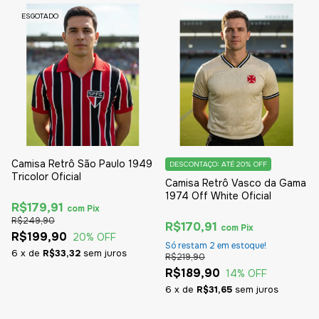
ESGOTADO
Camisa Retrô São Paulo 1949
DESCONTAÇO: ATÉ 20% OFF
Tricolor Oficial
Camisa Retrô Vasco da Gama
1974 Off White Oficial
R$179,91
com
Pix
R$249,90
R$170,91
com
Pix
R$199,90
20
% OFF
Só restam
2
em estoque!
6
x
de
R$33,32
sem juros
R$219,90
R$189,90
14
% OFF
6
x
de
R$31,65
sem juros