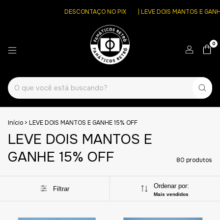
DESCONTAÇO NO PIX
| LEVE DOIS MANTOS E GANHE 15% OFF
DE
0
Início
>
LEVE DOIS MANTOS E GANHE 15% OFF
LEVE DOIS MANTOS E
GANHE 15% OFF
80 produtos
Ordenar por:
Filtrar
Mais vendidos