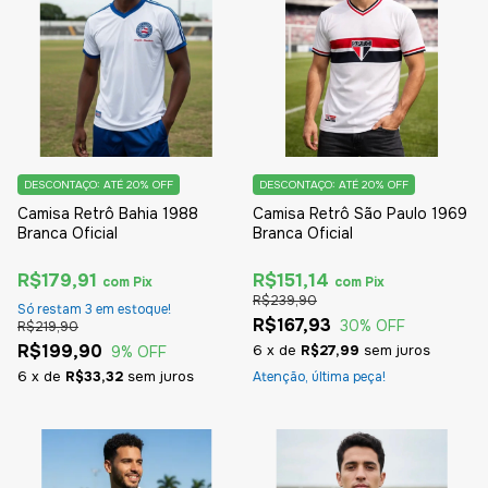
DESCONTAÇO: ATÉ 20% OFF
DESCONTAÇO: ATÉ 20% OFF
Camisa Retrô Bahia 1988
Camisa Retrô São Paulo 1969
Branca Oficial
Branca Oficial
R$179,91
R$151,14
com
Pix
com
Pix
R$239,90
Só restam
3
em estoque!
R$167,93
30
% OFF
R$219,90
R$199,90
6
x
de
R$27,99
sem juros
9
% OFF
6
x
de
R$33,32
sem juros
Atenção, última peça!