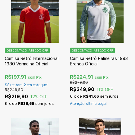
DESCONTAÇO: ATÉ 20% OFF
DESCONTAÇO: ATÉ 20% OFF
Camisa Retrô Internacional
Camisa Retrô Palmeiras 1993
1980 Vermelha Oficial
Branca Oficial
R$197,91
R$224,91
com
Pix
com
Pix
R$279,90
Só restam
2
em estoque!
R$249,90
11
% OFF
R$249,90
R$219,90
6
x
de
R$41,65
sem juros
12
% OFF
6
x
de
R$36,65
sem juros
Atenção, última peça!