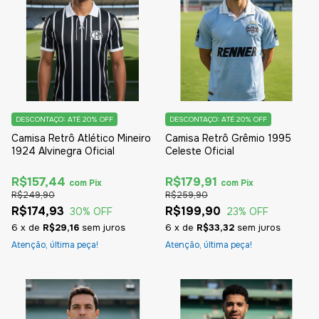
DESCONTAÇO: ATÉ 20% OFF
DESCONTAÇO: ATÉ 20% OFF
Camisa Retrô Atlético Mineiro
Camisa Retrô Grêmio 1995
1924 Alvinegra Oficial
Celeste Oficial
R$157,44
R$179,91
com
Pix
com
Pix
R$249,90
R$259,90
R$174,93
R$199,90
30
% OFF
23
% OFF
6
x
de
R$29,16
sem juros
6
x
de
R$33,32
sem juros
Atenção, última peça!
Atenção, última peça!