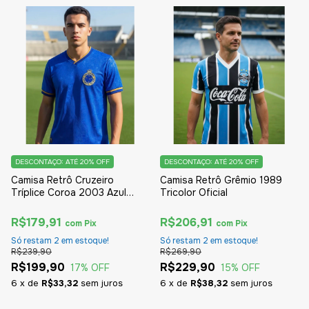
DESCONTAÇO: ATÉ 20% OFF
DESCONTAÇO: ATÉ 20% OFF
Camisa Retrô Cruzeiro
Camisa Retrô Grêmio 1989
Tríplice Coroa 2003 Azul
Tricolor Oficial
Oficial
R$179,91
R$206,91
com
Pix
com
Pix
Só restam
2
em estoque!
Só restam
2
em estoque!
R$239,90
R$269,90
R$199,90
R$229,90
17
% OFF
15
% OFF
6
x
de
R$33,32
sem juros
6
x
de
R$38,32
sem juros