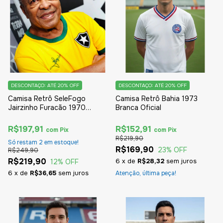
DESCONTAÇO: ATÉ 20% OFF
DESCONTAÇO: ATÉ 20% OFF
Camisa Retrô SeleFogo
Camisa Retrô Bahia 1973
Jairzinho Furacão 1970
Branca Oficial
Amarela Oficial
R$197,91
R$152,91
com
Pix
com
Pix
R$219,90
Só restam
2
em estoque!
R$169,90
23
% OFF
R$249,90
R$219,90
6
x
de
R$28,32
sem juros
12
% OFF
6
x
de
R$36,65
sem juros
Atenção, última peça!