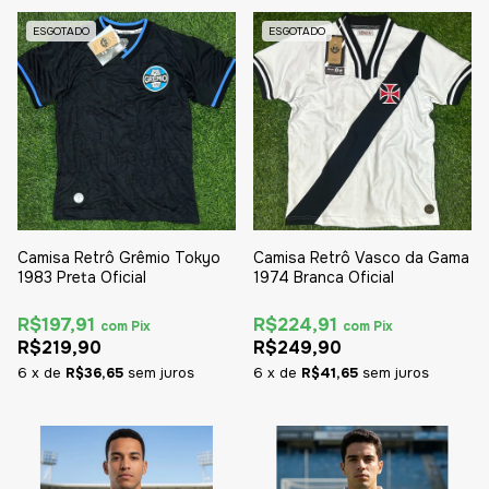
ESGOTADO
ESGOTADO
Camisa Retrô Grêmio Tokyo
Camisa Retrô Vasco da Gama
1983 Preta Oficial
1974 Branca Oficial
R$197,91
R$224,91
com
Pix
com
Pix
R$219,90
R$249,90
6
x
de
R$36,65
sem juros
6
x
de
R$41,65
sem juros