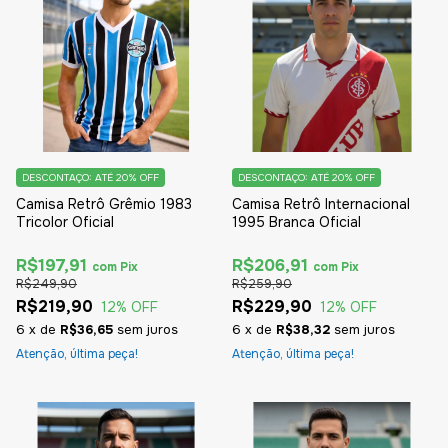
DESCONTAÇO: ATÉ 20% OFF
DESCONTAÇO: ATÉ 20% OFF
Camisa Retrô Grêmio 1983
Camisa Retrô Internacional
Tricolor Oficial
1995 Branca Oficial
R$197,91
R$206,91
com
Pix
com
Pix
R$249,90
R$259,90
R$219,90
R$229,90
12
% OFF
12
% OFF
6
x
de
R$36,65
sem juros
6
x
de
R$38,32
sem juros
Atenção, última peça!
Atenção, última peça!