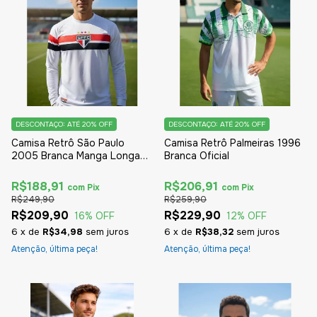
DESCONTAÇO: ATÉ 20% OFF
DESCONTAÇO: ATÉ 20% OFF
Camisa Retrô São Paulo
Camisa Retrô Palmeiras 1996
2005 Branca Manga Longa
Branca Oficial
Oficial
R$188,91
R$206,91
com
Pix
com
Pix
R$249,90
R$259,90
R$209,90
R$229,90
16
% OFF
12
% OFF
6
x
de
R$34,98
sem juros
6
x
de
R$38,32
sem juros
Atenção, última peça!
Atenção, última peça!