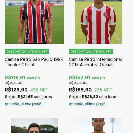
DESCONTAÇO: ATÉ 20% OFF
DESCONTAÇO: ATÉ 20% OFF
Camisa Retrô São Paulo 1994
Camisa Retrô Internacional
Tricolor Oficial
2013 Alvirrubra Oficial
R$116,91
R$152,91
com
Pix
com
Pix
R$229,90
R$229,90
R$129,90
R$169,90
43
% OFF
26
% OFF
6
x
de
R$21,65
sem juros
6
x
de
R$28,32
sem juros
Atenção, última peça!
Atenção, última peça!