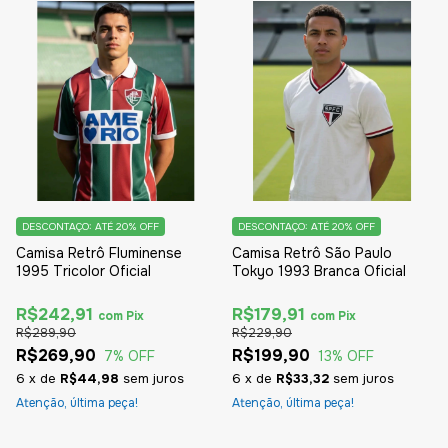
DESCONTAÇO: ATÉ 20% OFF
DESCONTAÇO: ATÉ 20% OFF
Camisa Retrô Fluminense
Camisa Retrô São Paulo
1995 Tricolor Oficial
Tokyo 1993 Branca Oficial
R$242,91
R$179,91
com
Pix
com
Pix
R$289,90
R$229,90
R$269,90
R$199,90
7
% OFF
13
% OFF
6
x
de
R$44,98
sem juros
6
x
de
R$33,32
sem juros
Atenção, última peça!
Atenção, última peça!