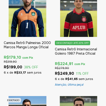
Camisa Retrô Palmeiras 2000
DESCONTAÇO: ATÉ 20% OFF
Marcos Manga Longa Oficial
Camisa Retrô Internacional
Goleiro 1987 Preta Oficial
R$179,10
com
Pix
R$319,90
R$224,91
com
Pix
R$199,00
38
% OFF
R$279,90
6
x
de
R$33,17
sem juros
R$249,90
11
% OFF
6
x
de
R$41,65
sem juros
Atenção, última peça!
ESGOTADO