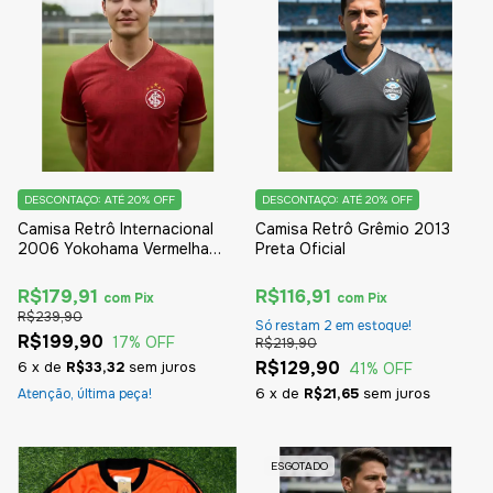
DESCONTAÇO: ATÉ 20% OFF
DESCONTAÇO: ATÉ 20% OFF
Camisa Retrô Internacional
Camisa Retrô Grêmio 2013
2006 Yokohama Vermelha
Preta Oficial
Oficial
R$179,91
R$116,91
com
Pix
com
Pix
R$239,90
Só restam
2
em estoque!
R$199,90
17
% OFF
R$219,90
R$129,90
6
x
de
R$33,32
sem juros
41
% OFF
6
x
de
R$21,65
sem juros
Atenção, última peça!
ESGOTADO