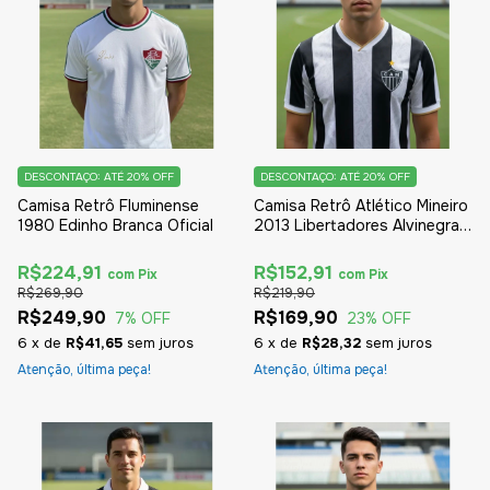
DESCONTAÇO: ATÉ 20% OFF
DESCONTAÇO: ATÉ 20% OFF
Camisa Retrô Fluminense
Camisa Retrô Atlético Mineiro
1980 Edinho Branca Oficial
2013 Libertadores Alvinegra
Oficial
R$224,91
R$152,91
com
Pix
com
Pix
R$269,90
R$219,90
R$249,90
R$169,90
7
% OFF
23
% OFF
6
x
de
R$41,65
sem juros
6
x
de
R$28,32
sem juros
Atenção, última peça!
Atenção, última peça!