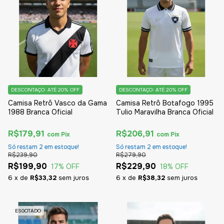
DESCONTAÇO: ATÉ 20% OFF
DESCONTAÇO: ATÉ 20% OFF
Camisa Retrô Vasco da Gama
Camisa Retrô Botafogo 1995
1988 Branca Oficial
Tulio Maravilha Branca Oficial
R$179,91
R$206,91
com
Pix
com
Pix
Só restam
2
em estoque!
Só restam
2
em estoque!
R$239,90
R$279,90
R$199,90
R$229,90
17
% OFF
18
% OFF
6
x
de
R$33,32
sem juros
6
x
de
R$38,32
sem juros
ESGOTADO