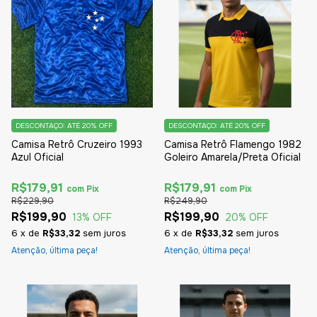
DESCONTAÇO: ATÉ 20% OFF
DESCONTAÇO: ATÉ 20% OFF
Camisa Retrô Cruzeiro 1993
Camisa Retrô Flamengo 1982
Azul Oficial
Goleiro Amarela/Preta Oficial
R$179,91
R$179,91
com
Pix
com
Pix
R$229,90
R$249,90
R$199,90
R$199,90
13
% OFF
20
% OFF
6
x
de
R$33,32
sem juros
6
x
de
R$33,32
sem juros
Atenção, última peça!
Atenção, última peça!