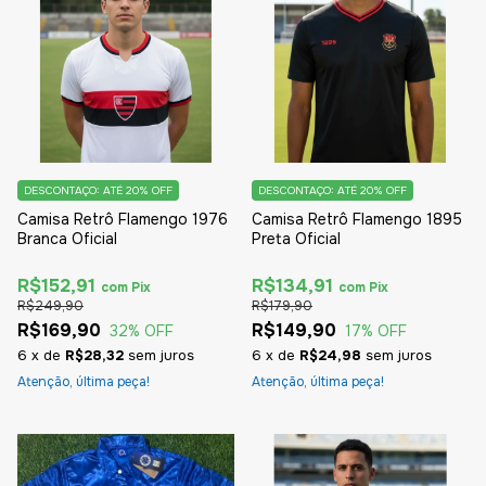
DESCONTAÇO: ATÉ 20% OFF
DESCONTAÇO: ATÉ 20% OFF
Camisa Retrô Flamengo 1976
Camisa Retrô Flamengo 1895
Branca Oficial
Preta Oficial
R$152,91
R$134,91
com
Pix
com
Pix
R$249,90
R$179,90
R$169,90
R$149,90
32
% OFF
17
% OFF
6
x
de
R$28,32
sem juros
6
x
de
R$24,98
sem juros
Atenção, última peça!
Atenção, última peça!