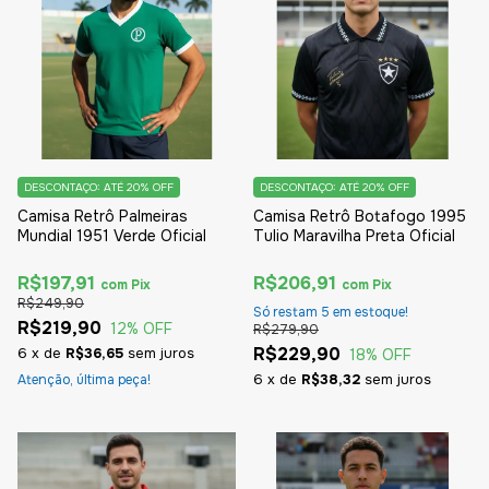
DESCONTAÇO: ATÉ 20% OFF
DESCONTAÇO: ATÉ 20% OFF
Camisa Retrô Palmeiras
Camisa Retrô Botafogo 1995
Mundial 1951 Verde Oficial
Tulio Maravilha Preta Oficial
R$197,91
R$206,91
com
Pix
com
Pix
R$249,90
Só restam
5
em estoque!
R$219,90
12
% OFF
R$279,90
R$229,90
6
x
de
R$36,65
sem juros
18
% OFF
6
x
de
R$38,32
sem juros
Atenção, última peça!