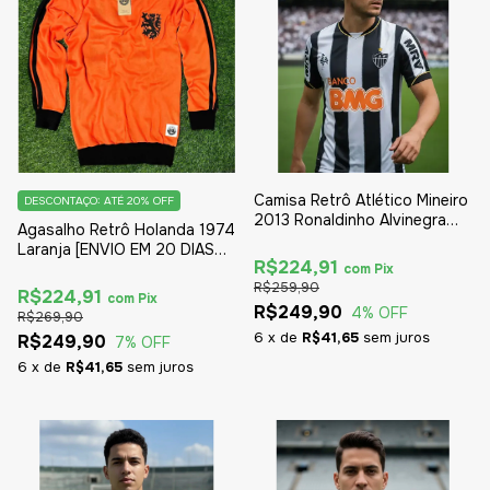
Camisa Retrô Atlético Mineiro
DESCONTAÇO: ATÉ 20% OFF
2013 Ronaldinho Alvinegra
Agasalho Retrô Holanda 1974
Oficial
Laranja [ENVIO EM 20 DIAS
R$224,91
ÚTEIS]
com
Pix
R$259,90
R$224,91
com
Pix
R$249,90
4
% OFF
R$269,90
6
x
de
R$41,65
sem juros
R$249,90
7
% OFF
6
x
de
R$41,65
sem juros