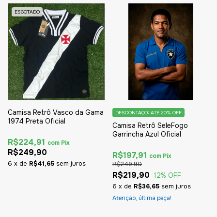
ESGOTADO
Camisa Retrô Vasco da Gama
DESCONTAÇO: ATÉ 20% OFF
1974 Preta Oficial
Camisa Retrô SeleFogo
Garrincha Azul Oficial
R$224,91
com
Pix
R$249,90
R$197,91
com
Pix
6
x
de
R$41,65
sem juros
R$249,90
R$219,90
12
% OFF
6
x
de
R$36,65
sem juros
Atenção, última peça!