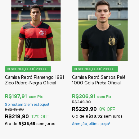
DESCONTAÇO: ATÉ 20% OFF
DESCONTAÇO: ATÉ 20% OFF
Camisa Retrô Flamengo 1981
Camisa Retrô Santos Pelé
Zico Rubro-Negra Oficial
1000 Gols Preta Oficial
R$197,91
R$206,91
com
Pix
com
Pix
R$249,90
Só restam
2
em estoque!
R$229,90
8
% OFF
R$249,90
R$219,90
6
x
de
R$38,32
sem juros
12
% OFF
6
x
de
R$36,65
sem juros
Atenção, última peça!