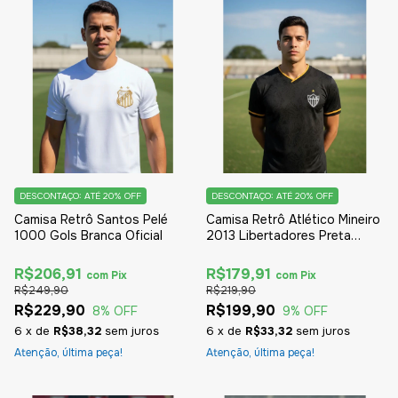
DESCONTAÇO: ATÉ 20% OFF
DESCONTAÇO: ATÉ 20% OFF
Camisa Retrô Santos Pelé
Camisa Retrô Atlético Mineiro
1000 Gols Branca Oficial
2013 Libertadores Preta
Oficial
R$206,91
R$179,91
com
Pix
com
Pix
R$249,90
R$219,90
R$229,90
R$199,90
8
% OFF
9
% OFF
6
x
de
R$38,32
sem juros
6
x
de
R$33,32
sem juros
Atenção, última peça!
Atenção, última peça!