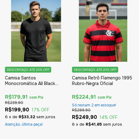
DESCONTAÇO: ATÉ 20% OFF
DESCONTAÇO: ATÉ 20% OFF
Camisa Santos
Camisa Retrô Flamengo 1995
Monocromática All Black
Rubro-Negra Oficial
Oficial
R$179,91
R$224,91
com
Pix
com
Pix
R$239,90
Só restam
2
em estoque!
R$199,90
17
% OFF
R$289,90
R$249,90
6
x
de
R$33,32
sem juros
14
% OFF
6
x
de
R$41,65
sem juros
Atenção, última peça!