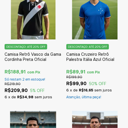
DESCONTAÇO: ATÉ 20% OFF
DESCONTAÇO: ATÉ 20% OFF
Camisa Retrô Vasco da Gama
Camisa Cruzeiro Retrô
Cordinha Preta Oficial
Palestra Itália Azul Oficial
R$188,91
R$89,91
com
Pix
com
Pix
R$199,90
Só restam
2
em estoque!
R$99,90
50
% OFF
R$219,90
R$209,90
6
x
de
R$16,65
sem juros
5
% OFF
6
x
de
R$34,98
sem juros
Atenção, última peça!