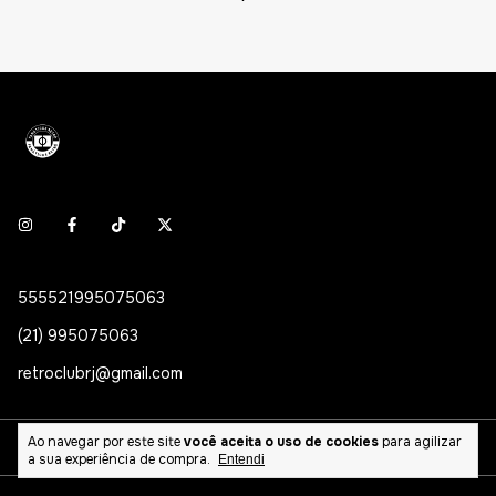
555521995075063
(21) 995075063
retroclubrj@gmail.com
Ao navegar por este site
você aceita o uso de cookies
para agilizar
Categorias
a sua experiência de compra.
Entendi