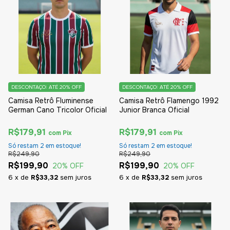
DESCONTAÇO: ATÉ 20% OFF
DESCONTAÇO: ATÉ 20% OFF
Camisa Retrô Fluminense
Camisa Retrô Flamengo 1992
German Cano Tricolor Oficial
Junior Branca Oficial
R$179,91
R$179,91
com
Pix
com
Pix
Só restam
2
em estoque!
Só restam
2
em estoque!
R$249,90
R$249,90
R$199,90
R$199,90
20
% OFF
20
% OFF
6
x
de
R$33,32
sem juros
6
x
de
R$33,32
sem juros