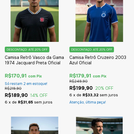
DESCONTAÇO: ATÉ 20% OFF
DESCONTAÇO: ATÉ 20% OFF
Camisa Retrô Vasco da Gama
Camisa Retrô Cruzeiro 2003
1974 Jacquard Preta Oficial
Azul Oficial
R$170,91
R$179,91
com
Pix
com
Pix
R$249,90
Só restam
2
em estoque!
R$199,90
20
% OFF
R$219,90
R$189,90
6
x
de
R$33,32
sem juros
14
% OFF
6
x
de
R$31,65
sem juros
Atenção, última peça!