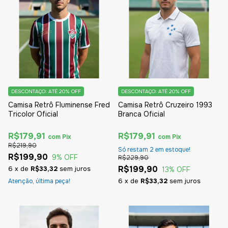
DESCONTAÇO: ATÉ 20% OFF
DESCONTAÇO: ATÉ 20% OFF
Camisa Retrô Fluminense Fred
Camisa Retrô Cruzeiro 1993
Tricolor Oficial
Branca Oficial
R$179,91
R$179,91
com
Pix
com
Pix
R$219,90
Só restam
2
em estoque!
R$199,90
9
% OFF
R$229,90
R$199,90
6
x
de
R$33,32
sem juros
13
% OFF
6
x
de
R$33,32
sem juros
Atenção, última peça!