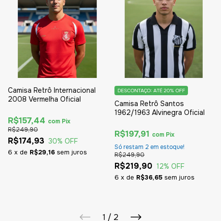
Camisa Retrô Internacional
DESCONTAÇO: ATÉ 20% OFF
2008 Vermelha Oficial
Camisa Retrô Santos
1962/1963 Alvinegra Oficial
R$157,44
com
Pix
R$249,90
R$197,91
com
Pix
R$174,93
30
% OFF
Só restam
2
em estoque!
6
x
de
R$29,16
sem juros
R$249,90
R$219,90
12
% OFF
6
x
de
R$36,65
sem juros
1
/
2