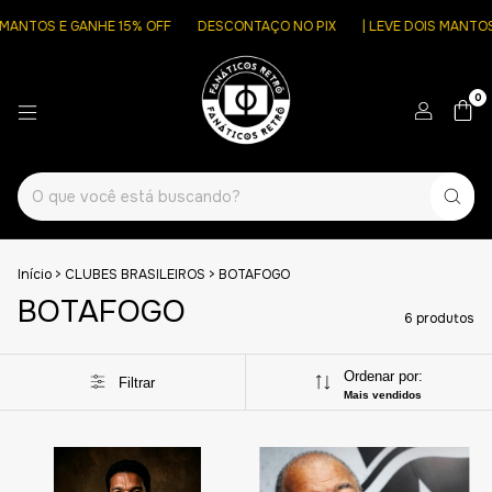
OS E GANHE 15% OFF
DESCONTAÇO NO PIX
| LEVE DOIS MANTOS E GA
0
Início
>
CLUBES BRASILEIROS
>
BOTAFOGO
BOTAFOGO
6 produtos
Ordenar por:
Filtrar
Mais vendidos