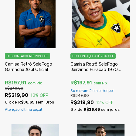
DESCONTAÇO: ATÉ 20% OFF
DESCONTAÇO: ATÉ 20% OFF
Camisa Retrô SeleFogo
Camisa Retrô SeleFogo
Garrincha Azul Oficial
Jairzinho Furacão 1970
Amarela Oficial
R$197,91
R$197,91
com
Pix
com
Pix
R$249,90
Só restam
2
em estoque!
R$219,90
12
% OFF
R$249,90
R$219,90
6
x
de
R$36,65
sem juros
12
% OFF
6
x
de
R$36,65
sem juros
Atenção, última peça!