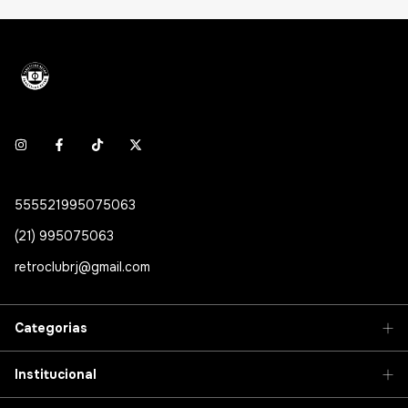
555521995075063
(21) 995075063
retroclubrj@gmail.com
Categorias
Institucional