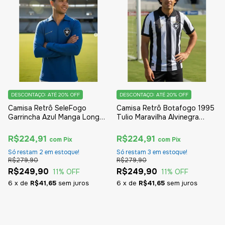
DESCONTAÇO: ATÉ 20% OFF
DESCONTAÇO: ATÉ 20% OFF
Camisa Retrô SeleFogo
Camisa Retrô Botafogo 1995
Garrincha Azul Manga Longa
Tulio Maravilha Alvinegra
Oficial
Oficial
R$224,91
R$224,91
com
Pix
com
Pix
Só restam
2
em estoque!
Só restam
3
em estoque!
R$279,90
R$279,90
R$249,90
R$249,90
11
% OFF
11
% OFF
6
x
de
R$41,65
sem juros
6
x
de
R$41,65
sem juros