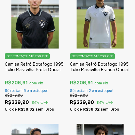
DESCONTAÇO: ATÉ 20% OFF
DESCONTAÇO: ATÉ 20% OFF
Camisa Retrô Botafogo 1995
Camisa Retrô Botafogo 1995
Tulio Maravilha Preta Oficial
Tulio Maravilha Branca Oficial
R$206,91
R$206,91
com
Pix
com
Pix
Só restam
5
em estoque!
Só restam
2
em estoque!
R$279,90
R$279,90
R$229,90
R$229,90
18
% OFF
18
% OFF
6
x
de
R$38,32
sem juros
6
x
de
R$38,32
sem juros