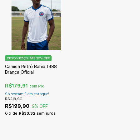
DESCONTAÇO: ATÉ 20% OFF
Camisa Retrô Bahia 1988
Branca Oficial
R$179,91
com
Pix
Só restam
3
em estoque!
R$219,90
R$199,90
9
% OFF
6
x
de
R$33,32
sem juros