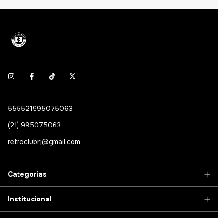
555521995075063
(21) 995075063
retroclubrj@gmail.com
Categorias
Institucional