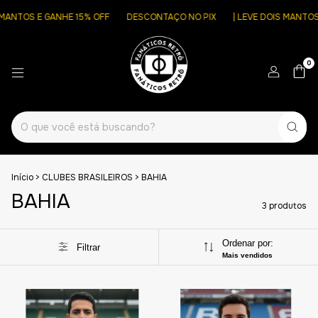
OS E GANHE 15% OFF
DESCONTAÇO NO PIX
| LEVE DOIS MANTOS E GA
0
Início
>
CLUBES BRASILEIROS
>
BAHIA
BAHIA
3 produtos
Ordenar por:
Filtrar
Mais vendidos