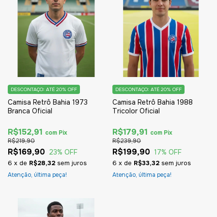
DESCONTAÇO: ATÉ 20% OFF
DESCONTAÇO: ATÉ 20% OFF
Camisa Retrô Bahia 1973
Camisa Retrô Bahia 1988
Branca Oficial
Tricolor Oficial
R$152,91
R$179,91
com
Pix
com
Pix
R$219,90
R$239,90
R$169,90
R$199,90
23
% OFF
17
% OFF
6
x
de
R$28,32
sem juros
6
x
de
R$33,32
sem juros
Atenção, última peça!
Atenção, última peça!